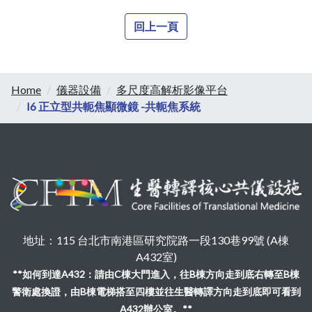
回上一頁
Home
儀器設備
多尺度高解析影像平台
I6 正立型共軛焦顯微鏡 -共軛焦系統
地址：115 台北市南港區研究院路一段130巷99號 (A棟
A432室)
**如何到達A432：請由C棟大門進入，往B棟方向走到底右轉至B棟
警衛處換證，由B棟電梯搭至四樓並往生醫轉譯方向走到底即可看到
A432辦公室。**