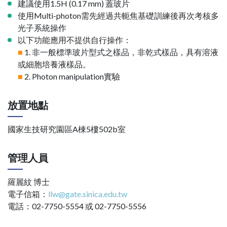
建議使用1.5H (0.17 mm) 蓋玻片
使用Multi-photon需先經過共軛焦基礎訓練後再次考核多
光子系統操作
以下功能應用不提供自行操作：
■
1. 非一般標準玻片型式之樣品，非乾式樣品，具有溶液
或細胞培養液樣品。
■
2. Photon manipulation實驗
放置地點
國家生技研究園區A棟5樓502b室
管理人員
羅麗紋 博士
電子信箱：
llw@gate.sinica.edu.tw
電話：02-7750-5554 或 02-7750-5556