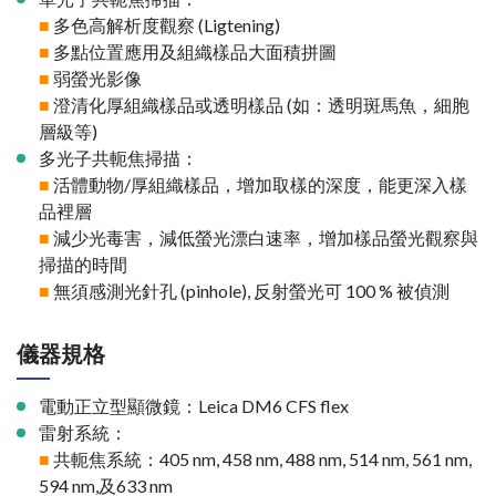
■
多色高解析度觀察 (Ligtening)
■
多點位置應用及組織樣品大面積拼圖
■
弱螢光影像
■
澄清化厚組織樣品或透明樣品 (如：透明斑馬魚，細胞
層級等)
多光子共軛焦掃描：
■
活體動物/厚組織樣品，增加取樣的深度，能更深入樣
品裡層
■
減少光毒害，減低螢光漂白速率，增加樣品螢光觀察與
掃描的時間
■
無須感測光針孔 (pinhole), 反射螢光可 100 % 被偵測
儀器規格
電動正立型顯微鏡：Leica DM6 CFS flex
雷射系統：
■
共軛焦系統：405 nm, 458 nm, 488 nm, 514 nm, 561 nm,
594 nm,及633 nm