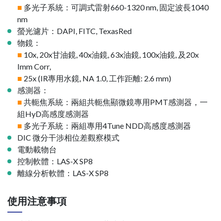
■
多光子系統：可調式雷射660-1320 nm, 固定波長1040
nm
螢光濾片：DAPI, FITC, TexasRed
物鏡：
■
10x, 20x甘油鏡, 40x油鏡, 63x油鏡, 100x油鏡, 及20x
Imm Corr,
■
25x (IR專用水鏡, NA 1.0, 工作距離: 2.6 mm)
感測器：
■
共軛焦系統：兩組共軛焦顯微鏡專用PMT感測器，一
組HyD高感度感測器
■
多光子系統：兩組專用4Tune NDD高感度感測器
DIC 微分干涉相位差觀察模式
電動載物台
控制軟體：LAS-X SP8
離線分析軟體：LAS-X SP8
使用注意事項