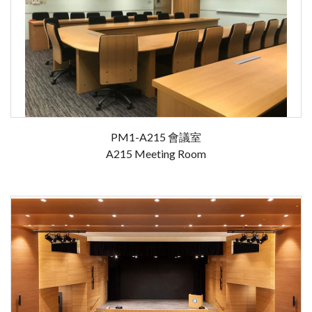
PM1-A215 會議室
A215 Meeting Room