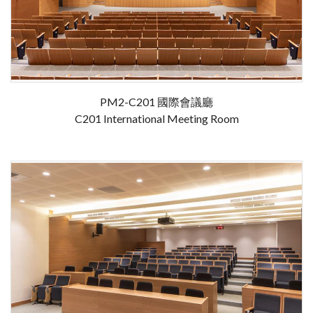
PM2-C201 國際會議廳
C201 International Meeting Room