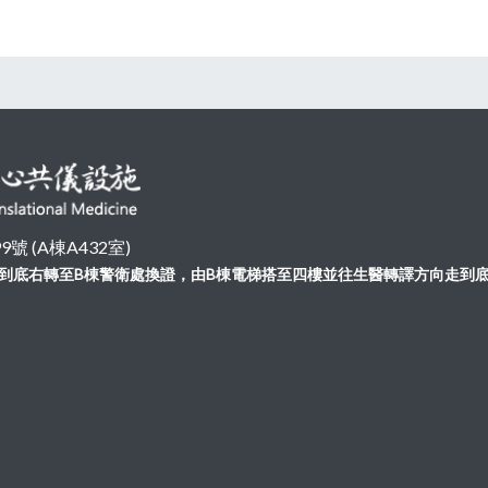
 (A棟A432室)
向走到底右轉至B棟警衛處換證，由B棟電梯搭至四樓並往生醫轉譯方向走到