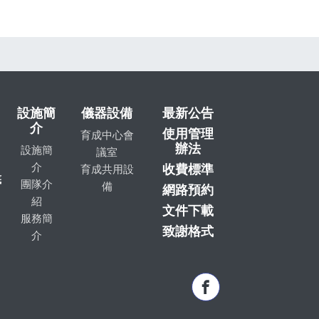
設施簡
儀器設備
最新公告
介
使用管理
育成中心會
辦法
設施簡
議室
介
收費標準
育成共用設
底
團隊介
備
網路預約
紹
文件下載
服務簡
致謝格式
介