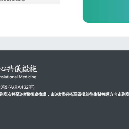
 (A棟A432室)
向走到底右轉至B棟警衛處換證，由B棟電梯搭至四樓並往生醫轉譯方向走到