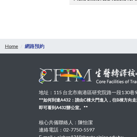
Home
網路預約
地址：115 台北市南港區研究院路一段130巷99號
**如何到達A432：請由C棟大門進入，往B棟方
即可看到A432辦公室。**
核心共儀聯絡人：陳怡潔
連絡電話：02-7750-5597
E-mail：ejchen1218@gate.sinica.edu.tw