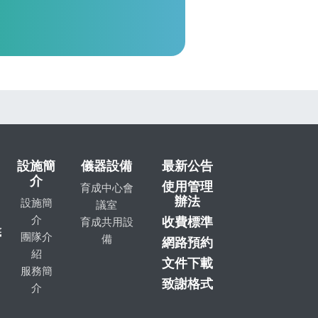
設施簡
儀器設備
最新公告
介
使用管理
育成中心會
辦法
設施簡
議室
介
收費標準
育成共用設
底
團隊介
備
網路預約
紹
文件下載
服務簡
致謝格式
介