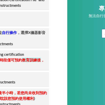
 instructments
專
無法自行
拉
自行操
作
，選擇X儀器影音
uctments
ertification
證時段僅可預約
教育訓練後
，
tructments
後半小時，若您尚未收到預約
耽誤您預約使用權利
)
instructments