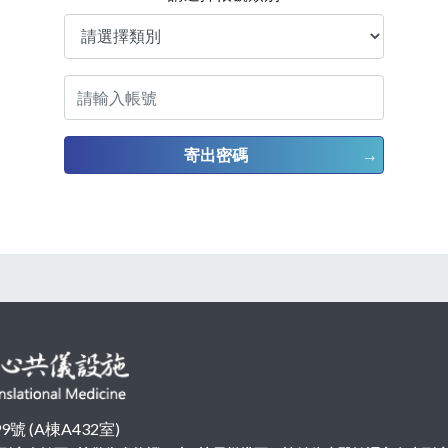
寄出密碼
 (A棟A432室)