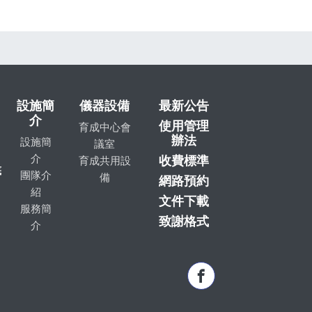
設施簡
儀器設備
最新公告
介
使用管理
育成中心會
辦法
設施簡
議室
介
收費標準
育成共用設
底
團隊介
備
網路預約
紹
文件下載
服務簡
致謝格式
介