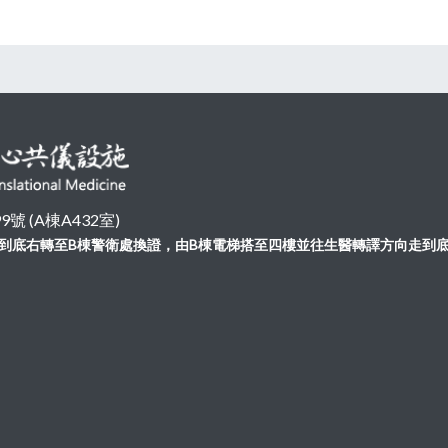
 (A棟A432室)
向走到底右轉至B棟警衛處換證，由B棟電梯搭至四樓並往生醫轉譯方向走到