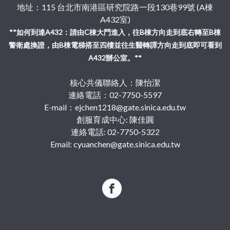
地址：115 台北市南港區研究院路一段130巷99號 (A棟
A432室)
**如何到達A432：請由C棟大門進入，往B棟方向走到底右轉至B棟
警衛處換證，由B棟電梯搭至四樓並往生醫轉譯方向走到底即可看到
A432辦公室。**
核心共儀聯絡人：陳怡潔
連絡電話：02-7750-5597
E-mail：ejchen1218@gate.sinica.edu.tw
創服育成中心: 陳佳圓
連絡電話: 02-7750-5322
Email: cyuanchen@gate.sinica.edu.tw