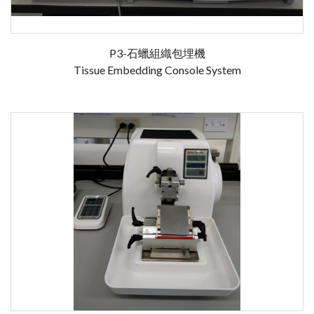
P3-石蠟組織包埋機
Tissue Embedding Console System