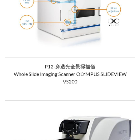
P12-穿透光全景掃描儀
Whole Slide Imaging Scanner OLYMPUS SLIDEVIEW
VS200