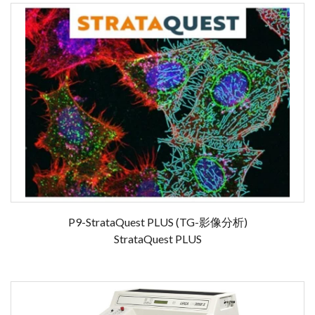
P9-StrataQuest PLUS (TG-影像分析)
StrataQuest PLUS