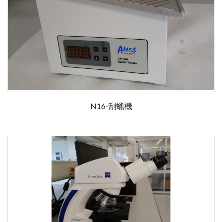
N16-刮蠟機