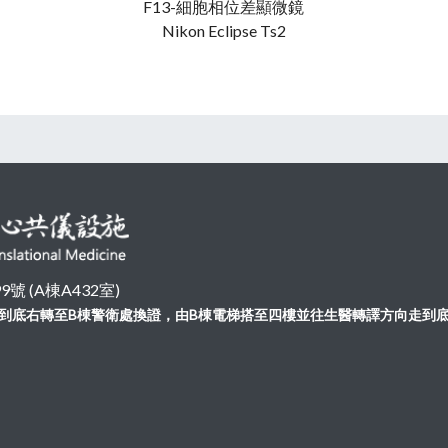
F13-細胞相位差顯微鏡
Nikon Eclipse Ts2
 (A棟A432室)
向走到底右轉至B棟警衛處換證，由B棟電梯搭至四樓並往生醫轉譯方向走到