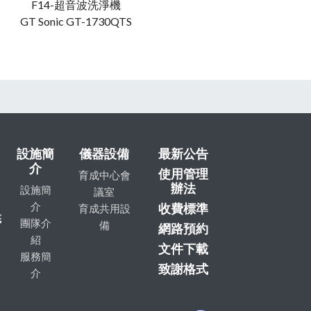
F14-超音波洗淨機
GT Sonic GT-1730QTS
設施簡
儀器設備
最新公告
介
使用管理
育成中心會
辦法
設施簡
議室
介
收費標準
育成共用設
底
團隊介
備
網路預約
紹
文件下載
服務簡
致謝格式
介