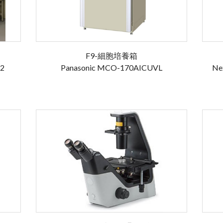
F9-細胞培養箱
a2
Panasonic MCO-170AICUVL
Ne