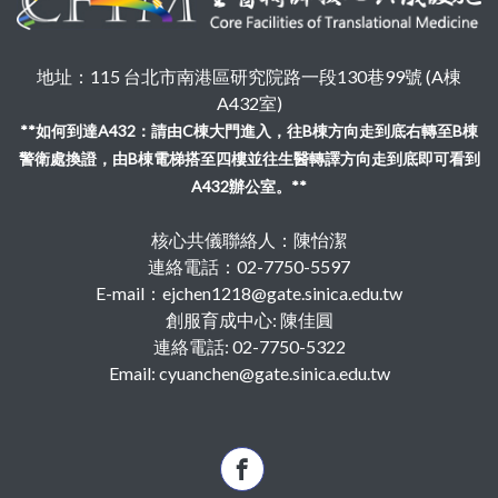
地址：115 台北市南港區研究院路一段130巷99號 (A棟
A432室)
**如何到達A432：請由C棟大門進入，往B棟方向走到底右轉至B棟
警衛處換證，由B棟電梯搭至四樓並往生醫轉譯方向走到底即可看到
A432辦公室。**
核心共儀聯絡人：陳怡潔
連絡電話：02-7750-5597
E-mail：ejchen1218@gate.sinica.edu.tw
創服育成中心: 陳佳圓
連絡電話: 02-7750-5322
Email: cyuanchen@gate.sinica.edu.tw