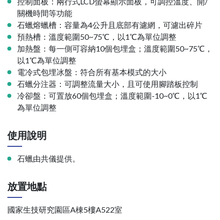
控制面板：兩行式LCD螢幕顯示面板，可調控溫度、開/
關機時間等功能
石蠟熔蠟槽：容量為4公升且底部有濾網，可濾出碎片
預熱槽：溫度範圍50~75℃，以1℃為單位調整
加熱盤：每一側可容納10個包埋盒；溫度範圍50~75℃，
以1℃為單位調整
電冷式包埋冰盤：符合所有基本模式的大小
石蠟分注器：可調整流量大小，且可使用腳踏板控制
冷卻盤：可置放60個包埋盒；溫度範圍-10~0℃，以1℃
為單位調整
使用說明
石蠟由共儀提供。
放置地點
國家生技研究園區A棟5樓A522室