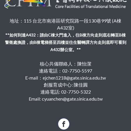
地址：115 台北市南港區研究院路一段130巷99號 (A棟
A432室)
**如何到達A432：請由C棟大門進入，往B棟方向走到底右轉至B棟
警衛處換證，由B棟電梯搭至四樓並往生醫轉譯方向走到底即可看到
A432辦公室。**
核心共儀聯絡人：陳怡潔
連絡電話：02-7750-5597
E-mail：ejchen1218@gate.sinica.edu.tw
創服育成中心: 陳佳圓
連絡電話: 02-7750-5322
Email: cyuanchen@gate.sinica.edu.tw