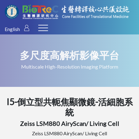
English
多尺度高解析影像平台
Multiscale High-Resolution Imaging Platform
I5-倒立型共軛焦顯微鏡-活細胞系
統
Zeiss LSM880 AiryScan/ Living Cell
Zeiss LSM880 AiryScan/ Living Cell