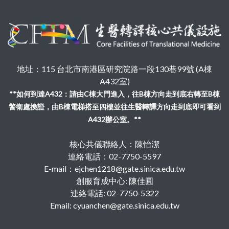
地址：115 台北市南港區研究院路一段130巷99號 (A棟
A432室)
**如何到達A432：請由C棟大門進入，往B棟方向走到底右轉至B棟
警衛處換證，由B棟電梯搭至四樓並往生醫轉譯方向走到底即可看到
A432辦公室。**
核心共儀聯絡人：陳怡潔
連絡電話：02-7750-5597
E-mail：ejchen1218@gate.sinica.edu.tw
創服育成中心: 陳佳圓
連絡電話: 02-7750-5322
Email: cyuanchen@gate.sinica.edu.tw