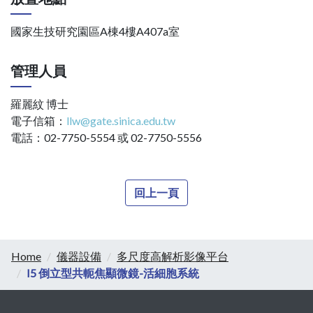
國家生技研究園區A棟4樓A407a室
管理人員
羅麗紋 博士
電子信箱：
llw@gate.sinica.edu.tw
電話：02-7750-5554 或 02-7750-5556
回上一頁
Home
儀器設備
多尺度高解析影像平台
I5 倒立型共軛焦顯微鏡-活細胞系統