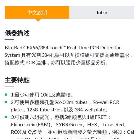
中文說明
Intro
儀器描述
Bio-Rad CFX96/384 Touch™ Real-Time PCR Detection
System 具有96與384孔盤可以互換模組可支援高通量需求，
搭配條式 PCR 連排，亦可以適用少量樣品分析。
主要特點
1.最少可使用 10uL反應體積。
2.可使用多種類孔盤96×0.2ml tubes，96-well PCR
plate，12×8-tube strips 以及 384-well plate。
3.可偵測六組螢光，包括5組顏色與1組FRET：
Fluorescein (FAM)、 SYBR Green、HEX、Texas Red、
ROX 及 Cy5 等，並可適應新開發之螢光種類，例如：Cal