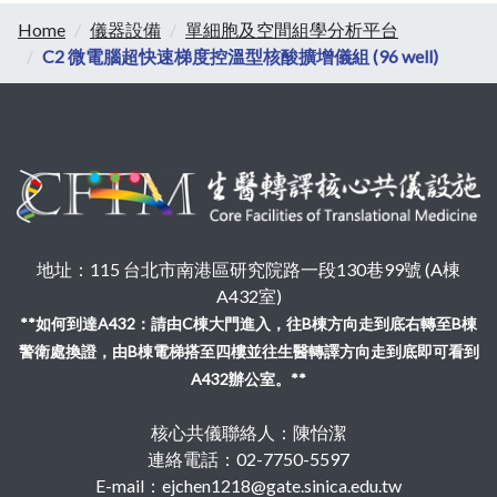
Home
儀器設備
單細胞及空間組學分析平台
C2 微電腦超快速梯度控溫型核酸擴增儀組 (96 well)
地址：115 台北市南港區研究院路一段130巷99號 (A棟
A432室)
**如何到達A432：請由C棟大門進入，往B棟方向走到底右轉至B棟
警衛處換證，由B棟電梯搭至四樓並往生醫轉譯方向走到底即可看到
A432辦公室。**
核心共儀聯絡人：陳怡潔
連絡電話：02-7750-5597
E-mail：ejchen1218@gate.sinica.edu.tw