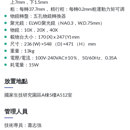
上7mm，下1.5mm
粗：每轉37.7mm， 精行程：每轉0.2mm粗運動力矩可调
物鏡轉盤：五孔物鏡轉換器
聚光鏡：ELWD聚光鏡（NA0.3，W.D.75mm）
物鏡：10X，20X，40X
載物台大小：170 (X) x 247 (Y) mm
尺寸：236 (W) ×548 （D) ×471 （H） mm
重量：13kg
電壓/電流：100V-240VAC±10％、50/60Hz、0.35A
耗電量：15W
放置地點
國家生技研究園區A棟5樓A512室
管理人員
技術專員：蕭志強