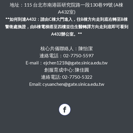
地址：115 台北市南港區研究院路一段130巷99號 (A棟
A432室)
**如何到達A432：請由C棟大門進入，往B棟方向走到底右轉至B棟
警衛處換證，由B棟電梯搭至四樓並往生醫轉譯方向走到底即可看到
A432辦公室。**
核心共儀聯絡人：陳怡潔
連絡電話：02-7750-5597
E-mail：ejchen1218@gate.sinica.edu.tw
創服育成中心: 陳佳圓
連絡電話: 02-7750-5322
Email: cyuanchen@gate.sinica.edu.tw