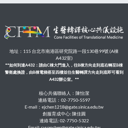
地址：115 台北市南港區研究院路一段130巷99號 (A棟
A432室)
**如何到達A432：請由C棟大門進入，往B棟方向走到底右轉至B棟
警衛處換證，由B棟電梯搭至四樓並往生醫轉譯方向走到底即可看到
A432辦公室。**
核心共儀聯絡人：陳怡潔
連絡電話：02-7750-5597
E-mail：ejchen1218@gate.sinica.edu.tw
創服育成中心: 陳佳圓
連絡電話: 02-7750-5322
Email: cyuanchen@gate.sinica.edu.tw