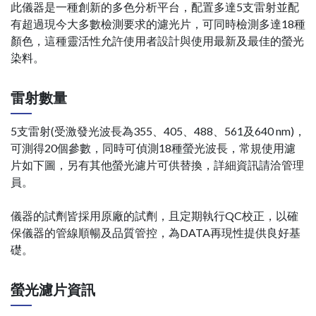
此儀器是一種創新的多色分析平台，配置多達5支雷射並配
有超過現今大多數檢測要求的濾光片，可同時檢測多達18種
顏色，這種靈活性允許使用者設計與使用最新及最佳的螢光
染料。
雷射數量
5支雷射(受激發光波長為355、405、488、561及640 nm)，
可測得20個參數，同時可偵測18種螢光波長，常規使用濾
片如下圖，另有其他螢光濾片可供替換，詳細資訊請洽管理
員。
儀器的試劑皆採用原廠的試劑，且定期執行QC校正，以確
保儀器的管線順暢及品質管控，為DATA再現性提供良好基
礎。
螢光濾片資訊