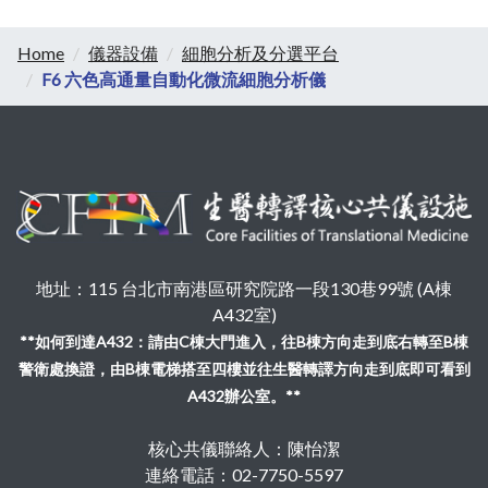
Home
儀器設備
細胞分析及分選平台
F6 六色高通量自動化微流細胞分析儀
地址：115 台北市南港區研究院路一段130巷99號 (A棟
A432室)
**如何到達A432：請由C棟大門進入，往B棟方向走到底右轉至B棟
警衛處換證，由B棟電梯搭至四樓並往生醫轉譯方向走到底即可看到
A432辦公室。**
核心共儀聯絡人：陳怡潔
連絡電話：02-7750-5597