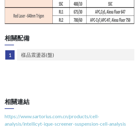
相關配備
樣品震盪器(盤)
相關連結
https://www.sartorius.com.cn/products/cell-
analysis/intellicyt-ique-screener-suspension-cell-analysis