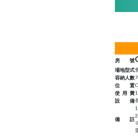
房 號
場地型式
7
容納人數
位 置
使 用 費
設 備
備 註