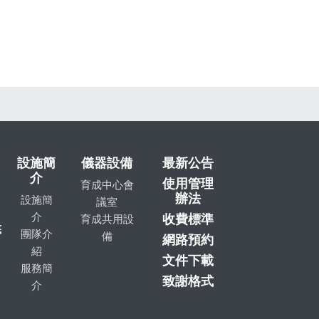
設施簡
儀器設備
最新公告
介
使用管理
育成中心會
辦法
設施簡
議室
介
收費標準
育成共用設
底
團隊介
備
網路預約
紹
文件下載
服務簡
致謝格式
介