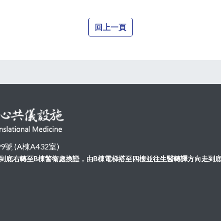
回上一頁
 (A棟A432室)
向走到底右轉至B棟警衛處換證，由B棟電梯搭至四樓並往生醫轉譯方向走到