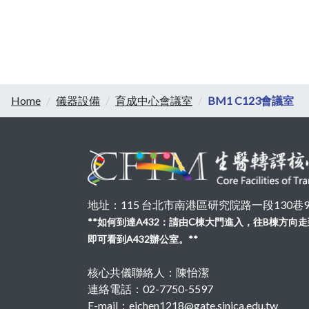
Home
儀器設備
育成中心會議室
BM1 C123會議室
地址：115 台北市南港區研究院路一段130巷99號
**如何到達A432：請由C棟大門進入，往B棟方
即可看到A432辦公室。**
核心共儀聯絡人：陳怡潔
連絡電話：02-7750-5597
E-mail：ejchen1218@gate.sinica.edu.tw