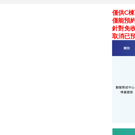
僅供C棟
僅能預
針對免
取消已預