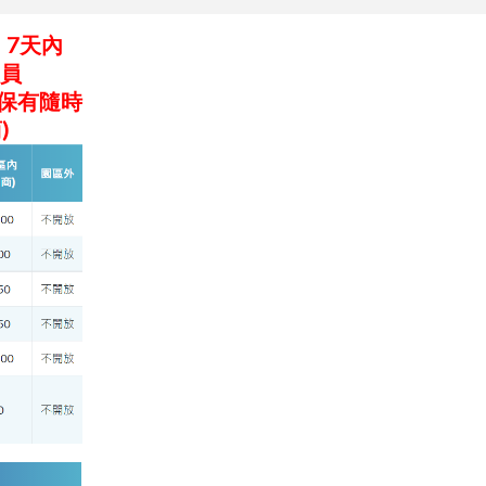
，7天內
人員
保有隨時
)