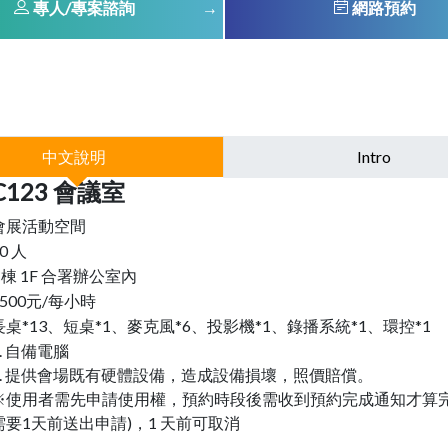
專人/專案諮詢
網路預約
中文說明
Intro
C123 會議室
會展活動空間
0 人
C棟 1F 合署辦公室內
1500元/每小時
長桌*13、短桌*1、麥克風*6、投影機*1、錄播系統*1、環控*1
1. 自備電腦
2. 提供會場既有硬體設備，造成設備損壞，照價賠償。
※使用者需先申請使用權，預約時段後需收到預約完成通知才算完
需要1天前送出申請)，1 天前可取消