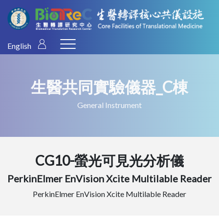
English
生醫共同實驗儀器_C棟
General Instrument
CG10-螢光可見光分析儀
PerkinElmer EnVision Xcite Multilable Reader
PerkinElmer EnVision Xcite Multilable Reader