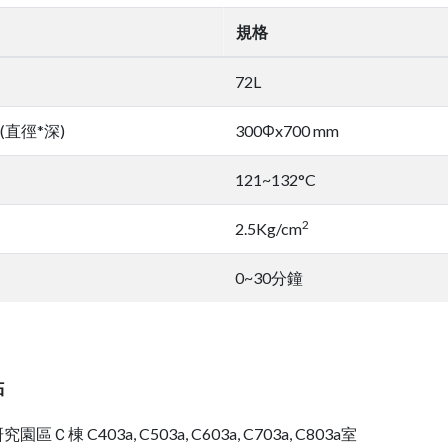
規格
72L
(直徑*深)
300Φx700 mm
121~132°C
2
2.5Kg/cm
0~30分鐘
點
區Ｃ棟 C403a, C503a, C603a, C703a, C803a室