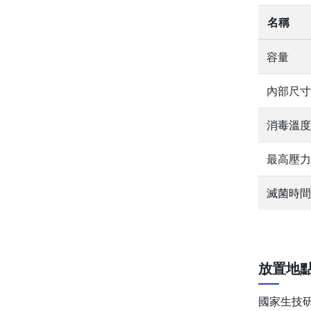
名稱
容量
內部尺寸
消毒溫度
最高壓力
滅菌時間
放置地
國家生技研究園