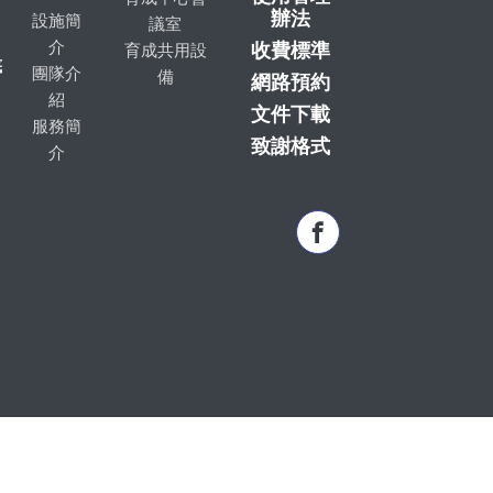
辦法
設施簡
議室
介
收費標準
育成共用設
底
團隊介
備
網路預約
紹
文件下載
服務簡
致謝格式
介