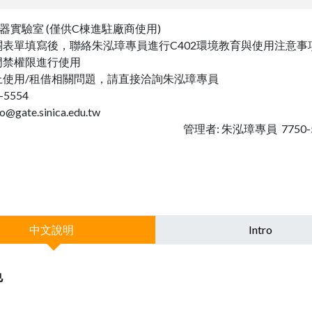
器實驗室 (僅供C棟進駐廠商使用)
關表單填寫後，聯絡朱泓璋專員進行C402環境教育與使用注意事
門禁權限進行使用
上使用/租借相關問題，請直接洽詢朱泓璋專員
-5554
zo@gate.sinica.edu.tw
者: 朱泓璋專員 7750-55
中文說明
Intro
色