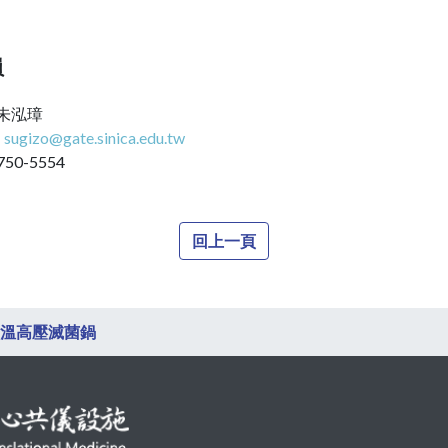
員
 朱泓璋
：
sugizo@gate.sinica.edu.tw
750-5554
回上一頁
高溫高壓滅菌鍋