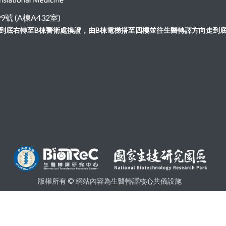
 (A棟A432室)
向走到底右轉至B棟警衛處換證，由B棟電梯搭至四樓並往生醫轉譯方向走到
版權所有 © 網站內容為生醫轉譯核心共儀設施