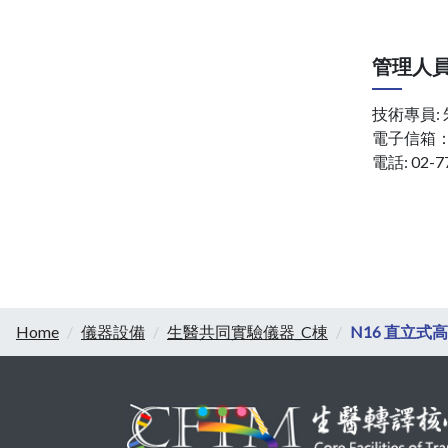
管理人
技術專員:
電子信箱
電話: 02-7
Home
儀器設備
生醫共同實驗儀器_C棟
N16 直立式