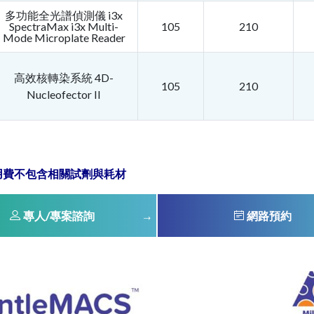
多功能全光譜偵測儀 i3x
SpectraMax i3x Multi-
105
210
Mode Microplate Reader
高效核轉染系統 4D-
105
210
Nucleofector II
用費不包含相關試劑與耗材
專人/專案諮詢
網路預約