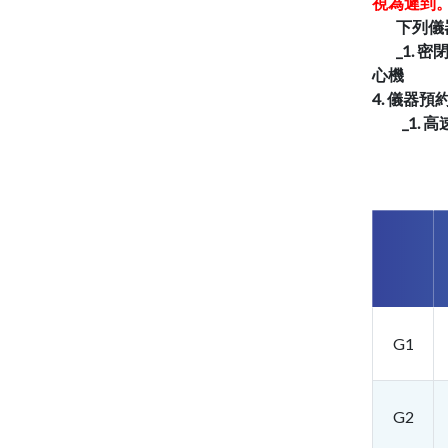
視為遲到
下列儀器
_1. 密閉
心機
4. 儀器
_1. 高
G1
G2