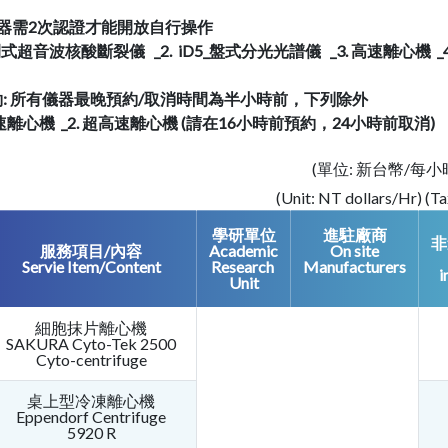
。
需2次認證才能開放自行操作
式超音波核酸斷裂儀 _2. iD5_盤式分光光譜儀 _3. 高速離心機 _
預約: 所有儀器最晚預約/取消時間為半小時前，下列除外
速離心機 _2. 超高速離心機 (請在16小時前預約，24小時前取消)
(單位: 新台幣/每小時
(Unit: NT dollars/Hr) (T
學研單位
進駐廠商
非
服務項目/內容
Academic
On site
Servie Item/Content
Research
Manufacturers
i
Unit
細胞抹片離心機
SAKURA Cyto-Tek 2500
Cyto-centrifuge
桌上型冷凍離心機
Eppendorf Centrifuge
5920 R