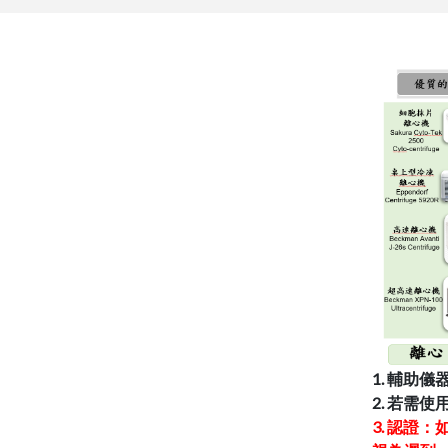
1. 輔助
2. 若需
3. 認證：