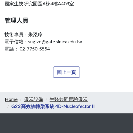
國家生技研究園區A棟4樓A408室
管理人員
技術專員：朱泓璋
電子信箱：sugizo@gate.sinica.edu.tw
電話： 02-7750-5554
回上一頁
Home
儀器設備
生醫共同實驗儀器
G23 高效核轉染系統 4D-Nucleofector II