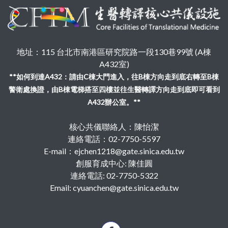
地址：115 台北市南港區研究院路一段130巷99號 (A棟
A432室)
**如何到達A432：請由C棟大門進入，往B棟方向走到底右轉至B棟
警衛處換證，由B棟電梯搭至四樓並往生醫轉譯方向走到底即可看到
A432辦公室。**
核心共儀聯絡人：陳怡潔
連絡電話：02-7750-5597
E-mail：ejchen1218@gate.sinica.edu.tw
創服育成中心: 陳佳圓
連絡電話: 02-7750-5322
Email: cyuanchen@gate.sinica.edu.tw