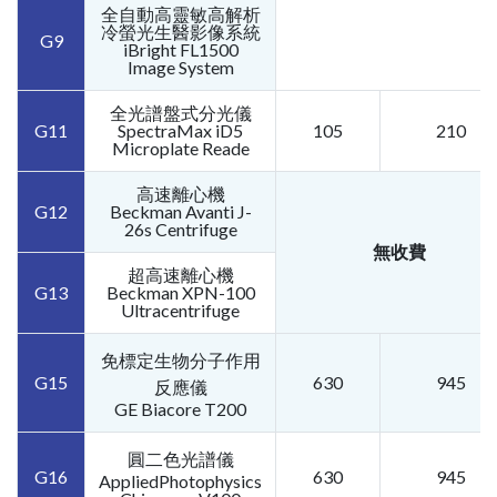
全自動高靈敏高解析
冷螢光生醫影像系統
G9
iBright FL1500
Image System
全光譜盤式分光儀
G11
SpectraMax iD5
105
210
Microplate Reade
高速離心機
G12
Beckman Avanti J-
26s Centrifuge
無收費
超高速離心機
G13
Beckman XPN-100
Ultracentrifuge
免標定生物分子作用
G15
630
945
反應儀
GE Biacore T200
圓二色光譜儀
G16
630
945
AppliedPhotophysics