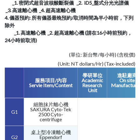
_1. 密閉式超音波核酸斷裂儀 _2. iD5_盤式分光光譜儀
_3. 高速離心機 _4. 超高速離心機
4. 儀器預約: 所有儀器最晚預約/取消時間為半小時前，下列
除外
_1. 高速離心機 _2. 超高速離心機 (請在16小時前預約，
24小時前取消)
(單位: 新台幣/每小時) (含稅價)
(Unit: NT dollars/Hr) (Tax-included)
學研單位
進駐廠商
服務項目/內容
Academic
On site
Servie Item/Content
Research
Manufacture
Unit
細胞抹片離心機
SAKURA Cyto-Tek
G1
2500 Cyto-
centrifuge
桌上型冷凍離心機
G2
Eppendorf