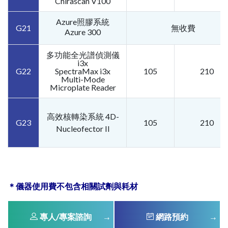
Chirascan V100
Azure照膠系統
G21
無收費
Azure 300
多功能全光譜偵測儀
i3x
G22
SpectraMax i3x
105
210
Multi-Mode
Microplate Reader
高效核轉染系統 4D-
G23
105
210
Nucleofector II
＊儀器使用費不包含相關試劑與耗材
專人/專案諮詢
網路預約