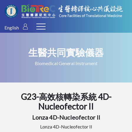
English
生醫共同實驗儀器
Biomedical General Instrument
G23-高效核轉染系統 4D-
Nucleofector II
Lonza 4D-Nucleofector II
Lonza 4D-Nucleofector II